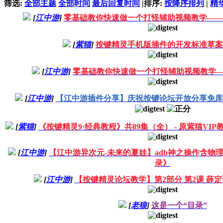
筛选:
全部主题
全部时间
最后回复时间
|
排序:
按降序排列
|
精
[
江中游
]
零基础教你快速做一个打怪辅助视频教学——
[
紫猫
]
按键精灵手机版插件的开发标准草案
[
江中游
]
零基础教你快速做一个打怪辅助视频教学—
[
江中游
]
【江中游插件分享】庆祝按键论坛开放分享免库
[
紫猫
]
《按键精灵9·经典教程》共89集（全） - 原紫猫V
[
江中游
]
【江中游异次元-未来的夏娃】adb神之操作含物理
录》
[
江中游
]
【按键精灵论坛教学】第2部分 第2课 薛
[
老狼
]
这是一个“目录”