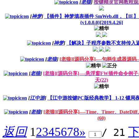
[
老狼
]
按键精灵官网教程观
[
神梦
]
【插件】神梦填表插件 SmWeb.dll，【
{v1.0.0.0}[2019.4.26]
[
神梦
]
【解决】子程序参数不支持传入
[
老狼
]
[老狼][源码分享]----句柄生成器源码
[
老狼
]
[老狼][源码分享]----悬浮窗FW插件命令例
天(22)
[
江中游
]
【江中游按键PC版经典教学】 1-12 镖
[
老狼
]
[老狼][源码分享]----Time、Timer、DateDiff
(60)
返回
1
2
3
4
5
6
7
8
»
/ 21