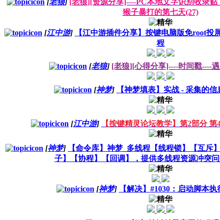
[
老狼
]
[老狼][资源分享]----PC本地文字识别收录
猴子暴打的第七天(27)
[
江中游
]
【江中游插件分享】按键电脑版免root
程
[
老狼
]
[老狼][心得分享]----时间戳----
[
神梦
]
【神梦填表】实战 - 采集的信息
[
江中游
]
【按键精灵论坛教学】第2部分 第4
[
神梦
]
【命令库】神梦_多线程【线程锁】【互斥
子】【协程】【回调】，提供多线程资源冲突问
[
神梦
]
【解决】#1030：启动脚本