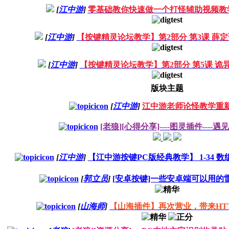
[
江中游
]
零基础教你快速做一个打怪辅助视频教
[
江中游
]
【按键精灵论坛教学】第2部分 第3课 薛
[
江中游
]
【按键精灵论坛教学】第2部分 第5课 诡
版块主题
[
江中游
]
江中游老师论怪教学重
[老狼][心得分享]----图灵插件----遇
[
江中游
]
【江中游按键PC版经典教学】 1-34 
[
郭立员
]
[安卓按键]一些安卓端可以用的雷
[
山海师
]
【山海插件】再次营业，带来HT