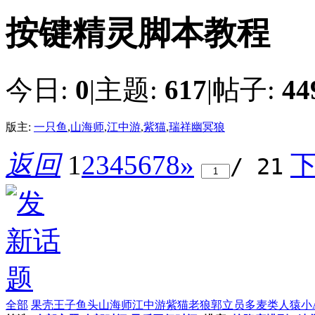
按键精灵脚本教程
今日:
0
|
主题:
617
|
帖子:
44
版主:
一只鱼
,
山海师
,
江中游
,
紫猫
,
瑞祥幽冥狼
返回
1
2
3
4
5
6
7
8
»
/ 21
全部
果壳王子
鱼头
山海师
江中游
紫猫
老狼
郭立员
多麦
类人猿
小