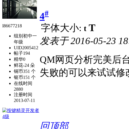
#
4
T
字体大小:
l86677218
t
组别
初中一
发表于
2016-05-23 18
年级
UID
2005412
帖子
194
QM网页分析完美后台,
精华
0
鲜花
-24 朵
失败的可以来试试修
铜币
351 个
银币
151 个
在线时间
2880
注册时间
2013-07-11
回顶部