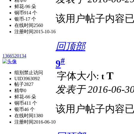
精华
0
鲜花
-96 朵
铜币
914 个
该用户帖子内容
银币
-17 个
在线时间
2560
注册时间
2015-10-16
回顶部
1366520134
#
9
T
组别
禁止访问
字体大小:
t
UID
3963092
帖子
2827
发表于
2016-06-30
精华
0
鲜花
-66 朵
铜币
411 个
该用户帖子内容
银币
46 个
在线时间
1380
注册时间
2016-06-10