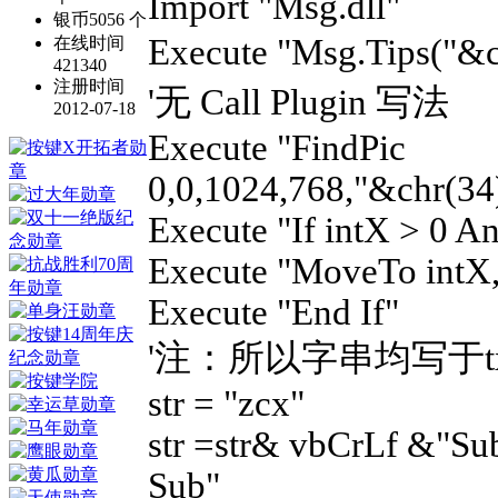
Import "Msg.dll"
银币
5056 个
Execute "Msg.Tips
在线时间
421340
注册时间
'无 Call Plugin 写法
2012-07-18
Execute "FindPic
0,0,1024,768,"&chr(34
Execute "If intX > 0 A
Execute "MoveTo intX,
Execute "End If"
'注：所以字串均写于t
str = "zcx"
str =str& vbCrLf &"S
Sub"