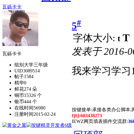
瓦砾卡卡
#
5
T
字体大小:
t
发表于
2016-0
瓦砾卡卡
组别
大学三年级
我来学习学习1
UID
3089514
帖子
1584
精华
0
鲜花
274 朵
铜币
15326 个
银币
444 个
在线时间
56980
按键接单:承接各类办公脚本,
注册时间
2015-02-24
QQ:603438273
IEWZ网页填表插件交流群:
36