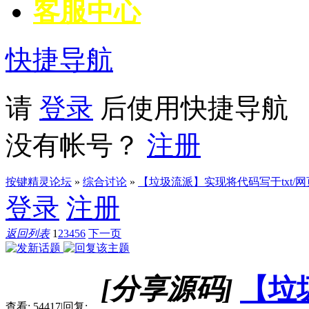
客服中心
快捷导航
请
登录
后使用快捷导航
没有帐号？
注册
按键精灵论坛
»
综合讨论
»
【垃圾流派】实现将代码写于txt/
登录
注册
返回列表
1
2
3
4
5
6
下一页
[分享源码]
【垃
查看:
54417
|
回复: