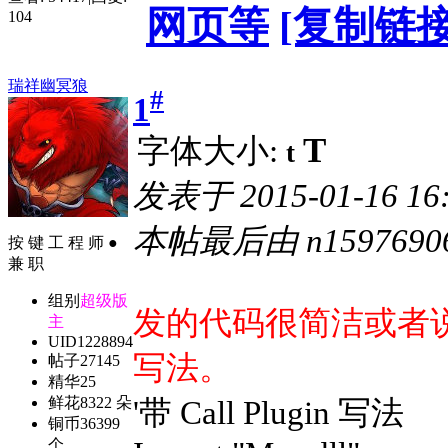
网页等
[复制链接
104
瑞祥幽冥狼
#
1
T
字体大小:
t
发表于
2015-01-16 16
本帖最后由 n159769061
按 键 工 程 师 ●
兼 职
组别
超级版
发的
代码很简洁或者
主
UID
1228894
写法。
帖子
27145
精华
25
鲜花
8322 朵
'带 Call Plugin 写法
铜币
36399
个