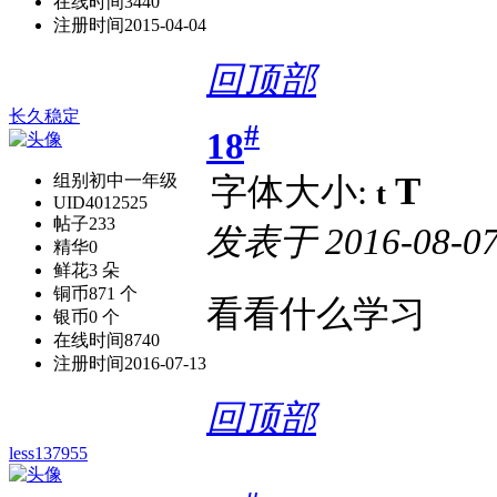
在线时间
3440
注册时间
2015-04-04
回顶部
长久稳定
#
18
T
组别
初中一年级
字体大小:
t
UID
4012525
帖子
233
发表于
2016-08-07
精华
0
鲜花
3 朵
铜币
871 个
看看什么学习
银币
0 个
在线时间
8740
注册时间
2016-07-13
回顶部
less137955