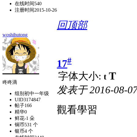
在线时间
540
注册时间
2015-10-26
回顶部
woshihutong
#
17
T
字体大小:
t
咚咚滴
发表于
2016-08-07
组别
初中一年级
UID
3174847
帖子
166
觀看學習
精华
0
鲜花
-1 朵
铜币
531 个
银币
4 个