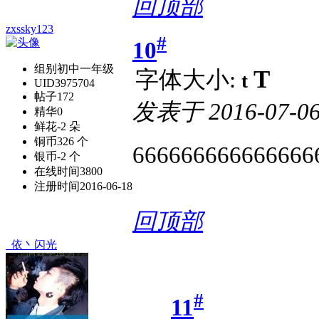
回顶部
zxssky123
#
10
组别
初中一年级
T
字体大小:
t
UID
3975704
帖子
172
发表于
2016-07-06
精华
0
鲜花
-2 朵
铜币
326 个
666666666666666
银币
-2 个
在线时间
3800
注册时间
2016-06-18
回顶部
_依丶闪光
#
11