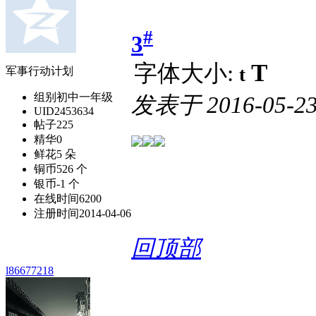
#
3
T
字体大小:
t
军事行动计划
组别
初中一年级
发表于
2016-05-23
UID
2453634
帖子
225
精华
0
鲜花
5 朵
铜币
526 个
银币
-1 个
在线时间
6200
注册时间
2014-04-06
回顶部
l86677218