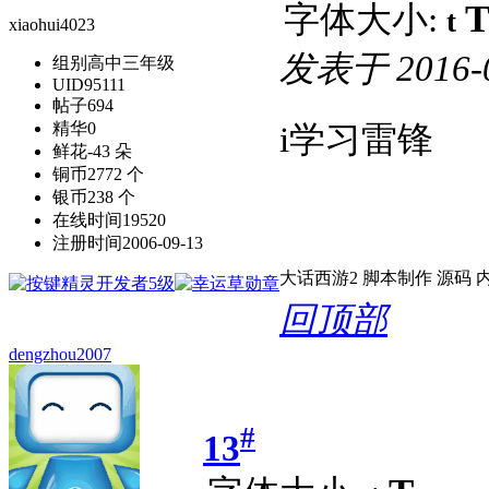
字体大小:
t
xiaohui4023
发表于
2016-
组别
高中三年级
UID
95111
帖子
694
精华
0
i学习雷锋
鲜花
-43 朵
铜币
2772 个
银币
238 个
在线时间
19520
注册时间
2006-09-13
大话西游2 脚本制作 源码 内存
回顶部
dengzhou2007
#
13