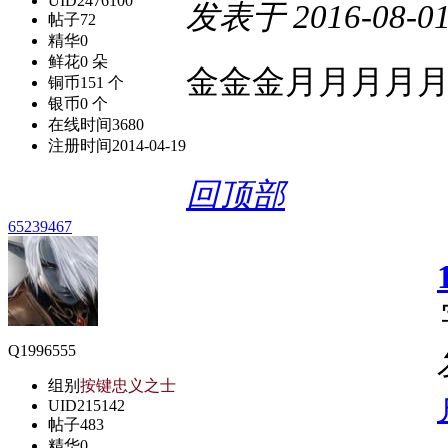
UID
2476100
发表于
2016-08-01
帖子
72
精华
0
鲜花
0 朵
金金金月月月月
铜币
151 个
银币
0 个
在线时间
3680
注册时间
2014-04-19
回顶部
65239467
Q1996555
组别
按键忠义之士
UID
215142
帖子
483
精华
0