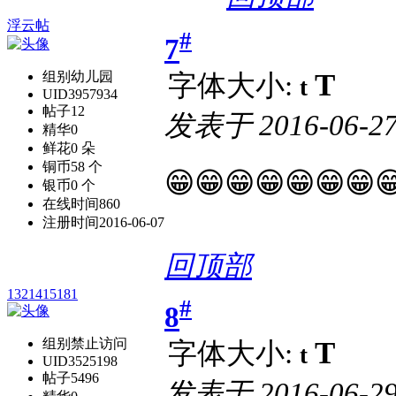
浮云帖
#
7
T
组别
幼儿园
字体大小:
t
UID
3957934
帖子
12
发表于
2016-06-27
精华
0
鲜花
0 朵
铜币
58 个
😁😁😁😁😁😁
银币
0 个
在线时间
860
注册时间
2016-06-07
回顶部
1321415181
#
8
T
组别
禁止访问
字体大小:
t
UID
3525198
帖子
5496
发表于
2016-06-29