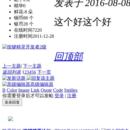
发表于
2016-08-08
精华
0
鲜花
-8 朵
铜币
88 个
这个好这个好
银币
28 个
在线时间
7220
注册时间
2011-12-28
回顶部
上一主题
|
下一主题
返回列表
1
2
3
4
5
6
下一页
高级编辑器
B
Color
Image
Link
Quote
Code
Smilies
你需要登录后才可以发帖
登录
|
注册
发表回复