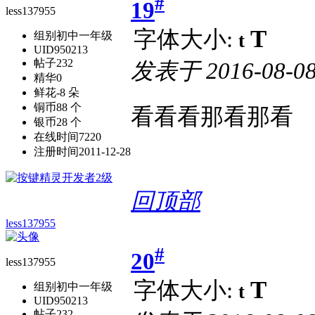
#
19
less137955
T
字体大小:
组别
初中一年级
t
UID
950213
帖子
232
发表于
2016-08-08
精华
0
鲜花
-8 朵
铜币
88 个
看看看那看那看
银币
28 个
在线时间
7220
注册时间
2011-12-28
回顶部
less137955
#
20
less137955
T
字体大小:
组别
初中一年级
t
UID
950213
帖子
232