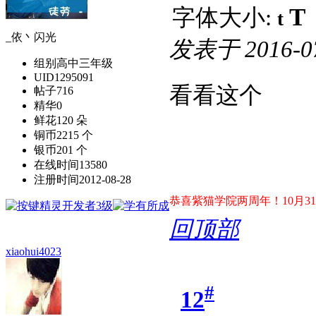
T
字体大小:
t
_依丶闪光
发表于
2016-0
组别
高中三年级
UID
1295091
看看这个
帖子
716
精华
0
鲜花
120 朵
铜币
2215 个
银币
201 个
在线时间
13580
注册时间
2012-08-28
恭喜紫猫学院两周年！10月31日
回顶部
xiaohui4023
#
12