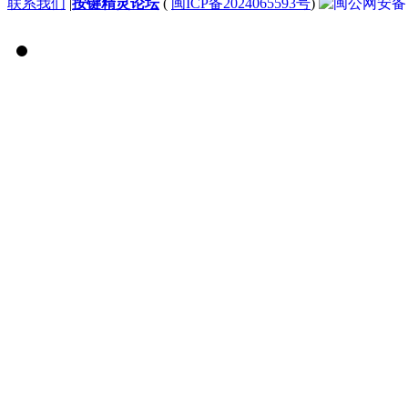
联系我们
|
按键精灵论坛
(
闽ICP备2024065593号
)
闽公网安备 35