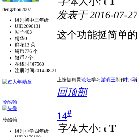
T
字体大小:
t
dengzhou2007
发表于
2016-07-27
组别
初中三年级
UID
2696131
这个功能挺简单的
帖子
403
精华
0
鲜花
13 朵
铜币
776 个
银币
2 个
在线时间
7560
注册时间
2014-08-21
上按键精灵
论坛
学习
游戏王
制作
打码
回顶部
冷酷翰
#
14
冷酷翰
T
字体大小:
t
组别
小学四年级