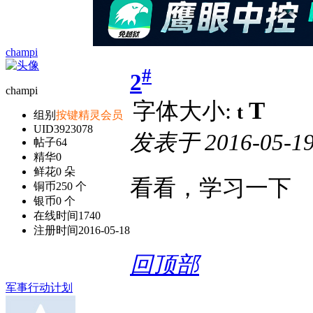
champi
#
2
champi
T
字体大小:
t
组别
按键精灵会员
UID
3923078
发表于
2016-05-19
帖子
64
精华
0
鲜花
0 朵
看看，学习一下
铜币
250 个
银币
0 个
在线时间
1740
注册时间
2016-05-18
回顶部
军事行动计划