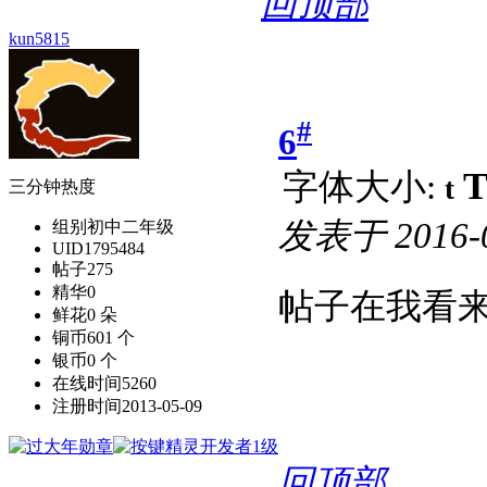
回顶部
kun5815
#
6
字体大小:
t
三分钟热度
发表于
2016-
组别
初中二年级
UID
1795484
帖子
275
精华
0
帖子在我看
鲜花
0 朵
铜币
601 个
银币
0 个
在线时间
5260
注册时间
2013-05-09
回顶部