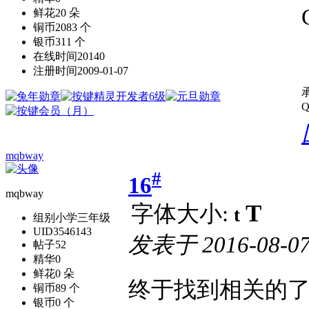
鲜花
20 朵
铜币
2083 个
银币
311 个
在线时间
20140
注册时间
2009-01-07
Q
mqbway
#
16
mqbway
T
字体大小:
t
组别
小学三年级
UID
3546143
发表于
2016-08-07
帖子
52
精华
0
鲜花
0 朵
终于找到相关的
铜币
89 个
银币
0 个