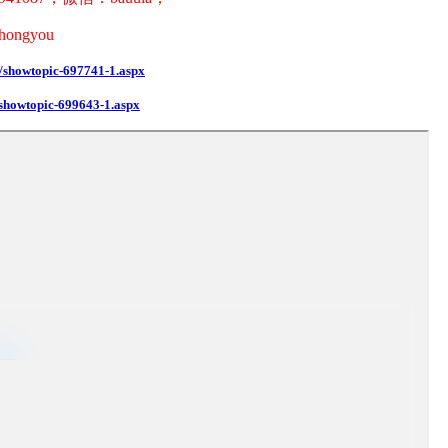
zhongyou
m/showtopic-697741-1.aspx
/showtopic-699643-1.aspx