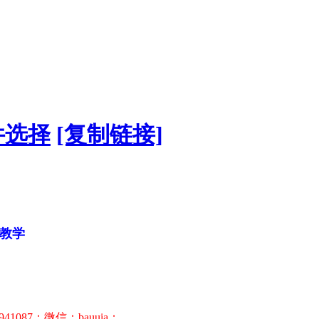
件选择
[复制链接]
典教学
941087；微信：bauuia；