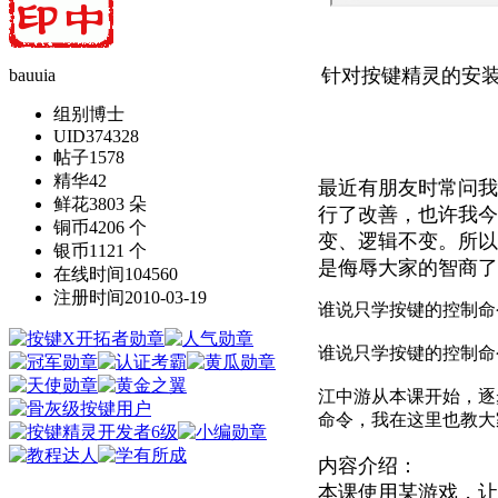
针对按键精灵的安
bauuia
组别
博士
UID
374328
帖子
1578
精华
42
最近有朋友时常问我
鲜花
3803 朵
行了改善，也许我今
铜币
4206 个
变、逻辑不变。所以
银币
1121 个
是侮辱大家的智商了
在线时间
104560
注册时间
2010-03-19
谁说只学按键的控制命
谁说只学按键的控制命
江中游从本课开始，逐
命令，我在这里也教大
内容介绍：
本课使用某游戏，让