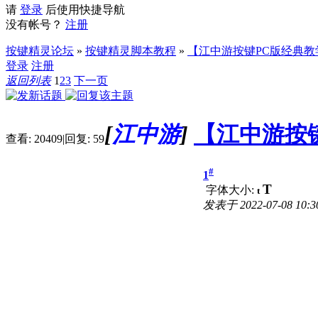
请
登录
后使用快捷导航
没有帐号？
注册
按键精灵论坛
»
按键精灵脚本教程
»
【江中游按键PC版经典教学】 
登录
注册
返回列表
1
2
3
下一页
[
江中游
]
【江中游按键
查看:
20409
|
回复:
59
#
1
T
字体大小:
t
发表于
2022-07-08 10:3